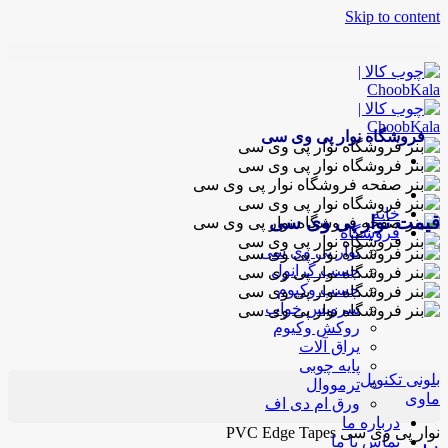
Skip to content
فروشگاه نوار پی وی سی
خانه
قیمت نوار پی وی سی
فروشگاه
نوار پی وی سی
چسب گرانول
چسب وکیوم
سرویس خواب
روکش وکیوم
یراق آلات
پایه چوبی
بلونی
تکنوپل
ترمووال
ماوی
ورق ام دی اف
درباره ما
نوار پی وی سی PVC Edge Tapes
تماس با ما