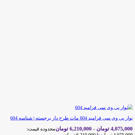
نوار پی وی سی فرامید 604 مات طرح دار برجسته | شناسه 604
4,075,000
تومان
6,210,000
تومان
–
محدوده قیمت:
4,075,000 تومان تا 6,210,000 تومان